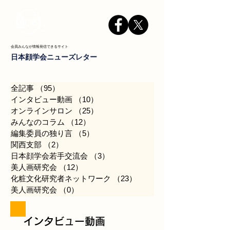
会員みんなが情報発信できるサイト
日本顔学会ニューズレター
全記事
（95）
95件の記事
インタビュー動画
（10）
10件の記事
オンラインサロン
（25）
25件の記事
みんなのコラム
（12）
12件の記事
編集委員の独り言
（5）
5件の記事
関西支部
（2）
2件の記事
日本顔学会若手交流会
（3）
3件の記事
美人画研究会
（12）
12件の記事
化粧文化研究者ネットワーク
（23）
23件の記事
美人画研究会
（0）
0件の記事
​インタビュー動画