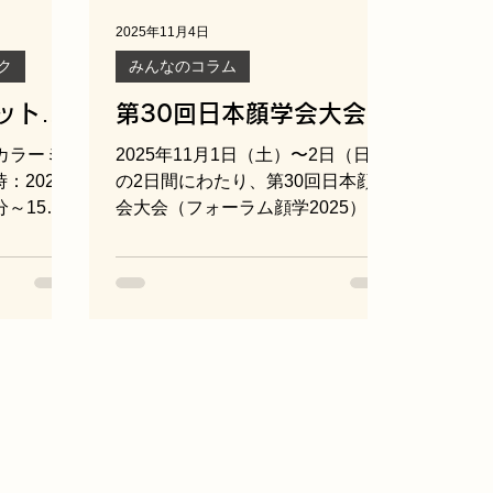
2025年11月4日
ク
みんなのコラム
ットワ
第30回日本顔学会大会
究会報告
（フォーラム顔学
カラーミ
2025年11月1日（土）〜2日（日）
2025）開催報告
：2025
の2日間にわたり、第30回日本顔学
分～15時
会大会（フォーラム顔学2025）が
カラーミュ
早稲田大学 国際会議場 井深ホール
にて開催されました。この会場
は、今年3月の学会30周年シンポジ
ウムをはじめ、学会設立の当初か
.co.jp/）
ら集会を多く行ってきた、縁のあ
屋市 東区
る会場です。当日は早稲田祭とも
ーヘアカ
重なり、キャンパス全体が賑わい
力で、化
に包まれていました。東京での開
ク会員向
催は、2020年の第25回大会（コロ
きまし
ナ禍によりオンライン開催）以来