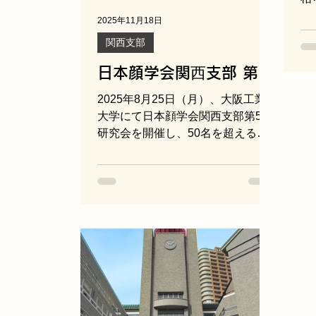
っ
2025年11月18日
が
関西支部
か
り
日本顔学会関⻄支部 第５
ト
回研究会
2025年8月25日（月）、大阪工業
案
大学にて日本顔学会関西支部第5回
方
研究会を開催し、50名を超える皆
す
様にご参加いただきました。今回
流
は、日本顔学会を牽引されている3
ト
名の先生方によるご講演に続き、
と
「顔学研究の未来」をテーマとし
実
たパネルディスカッションを行い
究
ました。 まず、日本顔学会副会長
今
であり早稲田大学先進理工学部教
り
授の森島繁生先生より、「バーチ
地
ャルヒューマン研究の未来予報
な
図」と題してご講演をいただきま
参