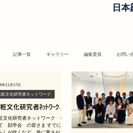
日本
記事一覧
ギャラリー
編集委員
お問い
25年11月17日
化粧文化研究者ネットワーク
粧文化研究者ﾈｯﾄﾜｰｸ第
2回研究会ご案内
粧文化研究者ネットワーク そ
て 顔学会 の皆さま すでに木
らしが吹くなど、急に寒さがや