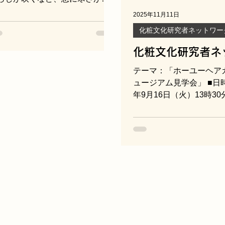
てきた感じの今日この頃です
2025年11月11日
、 皆様いかがお過ごしでしょう
化粧文化研究者ネットワー
。 さて、年の瀬近くの開催にな
ますが、 「化粧文化研究者ネッ
化粧文化研究者ネ
ワーク第72回研究会」開催のご
ーク 第71回研
テーマ：「ホーユーヘア
内を申し上げます。 ぜひ多くの
ュージアム見学会」 ■日時
々のご参加を期待しておりま
年9月16日（火）13時30
。 化粧と化粧品に関わる研究交
■見学先：ホーユーヘア
グループ「化粧文化研究者ネッ
ージアム
ワーク」が設立されてから、こ
しで20年。ささやかながらも着
（公式サイト
に回を重ね、今回は72回目の研
https://www.museum.hoyu
会となります。 これまで同様に
■住所：愛知県 名古
回もハイブリッドでの実施にな
徳川町903 今回はホーユ
ますが、ご都合のつく方とは現
ラーミュージアムのご協
でお会いし交流を深められれば
粧文化研究者ネットワー
お幸甚に存じます。 皆さまのご
け見学会を組んでいただ
加をお待ちしております。 2025