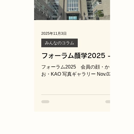
した。フォトリアルな顔CG動画像
年
制作における近年の代表的な技術
記
をご紹介いただき、顔写真一枚か
(土
ら生成されたリアルな動画像や、
堂
多視点から俯瞰可能な三次元復元
東
2025年11月3日
のデモンストレーションには、会
【
みんなのコラム
場から驚きの声が上がりました。
森島研究室の豊富な実績を基盤と
に
フォーラム顔学2025 -
しつつ、世界的な研究動向を交え
ド
写真ギャラリー Nov.01
た内容は、飛躍的な技術の進展と
フォーラム2025 会員の顔・か
新しい時代の到来を実感させるも
お・KAO 写真ギャラリー Nov.02
のでした。 続いて、甲南女子大学
人間科学部教授の米澤泉先生より
「スマホ時代の顔と化粧文化」と
題してご講演いただきました。顔
学会30周年記念シンポジウムで開
催された「未来の顔コンペティシ
ョン」のグランプリ作品にも触れ
ながら、顔に