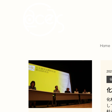
Home
20
化
7
化
し
枯