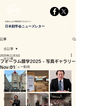
会員みんなが情報発信できるサイト
日本顔学会ニューズレター
記事
全記事
2025年11月3日
全記事
フォーラム顔学2025 - 写真ギャラリー
インタビュー動画
Nov.01
オンラインサロン
みんなのコラム
編集委員の独り言
関西支部