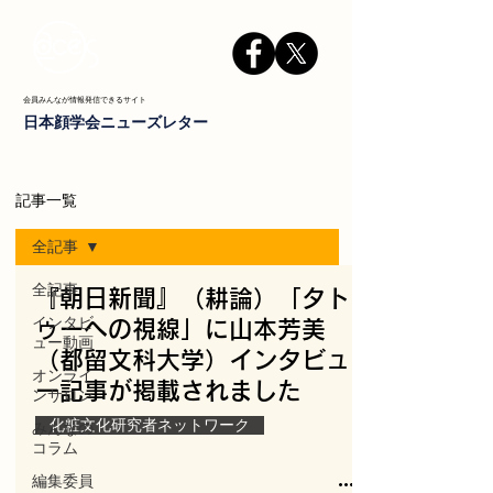
会員みんなが情報発信できるサイト
日本顔学会ニューズレター
記事一覧
全記事
全記事
『朝日新聞』（耕論）「タト
インタビ
ゥーへの視線」に山本芳美
ュー動画
（都留文科大学）インタビュ
オンライ
ー記事が掲載されました
ンサロン
化粧文化研究者ネットワーク
みんなの
コラム
編集委員