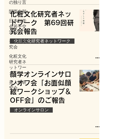
の独り言
関西支部
化粧文化研究者ネッ
日本顔学
トワーク 第69回研
会若手交
究会報告
流会
化粧文化研究者ネットワーク
美人画研
究会
化粧文化
研究者ネ
ットワー
ク
顔学オンラインサロ
ンオフ会「お面似顔
美人画研
究会
絵ワークショップ＆
OFF会」のご報告
オンラインサロン