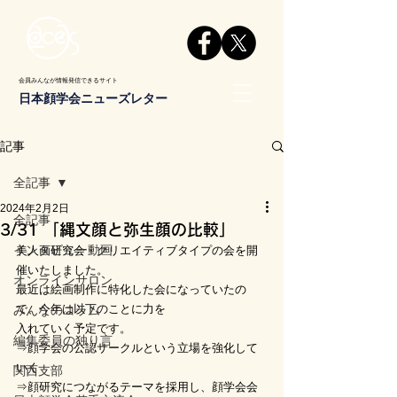
会員みんなが情報発信できるサイト
日本顔学会ニューズレター
記事
全記事
2024年2月2日
全記事
3/31 「縄文顔と弥生顔の比較」
インタビュー動画
美人画研究会・クリエイティブタイプの会を開
催いたしました。
オンラインサロン
最近は絵画制作に特化した会になっていたの
で、今年は以下のことに力を
みんなのコラム
入れていく予定です。
編集委員の独り言
⇒顔学会の公認サークルという立場を強化して
いく
関西支部
⇒顔研究につながるテーマを採用し、顔学会会