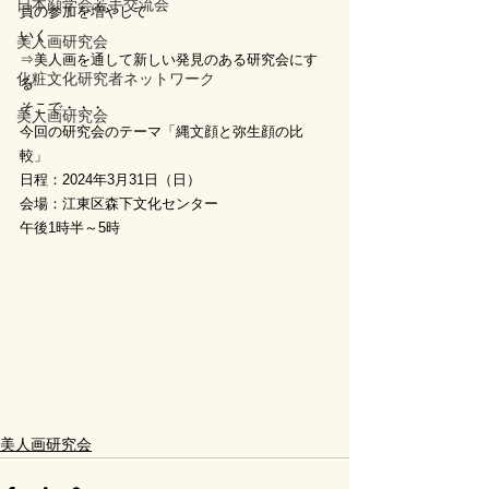
日本顔学会若手交流会
員の参加を増やして
いく
美人画研究会
⇒美人画を通して新しい発見のある研究会にす
化粧文化研究者ネットワーク
る
そこで・・・
美人画研究会
今回の研究会のテーマ「縄文顔と弥生顔の比
較」
日程：2024年3月31日（日）
会場：江東区森下文化センター
午後1時半～5時
美人画研究会