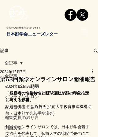
会員みんなが情報発信できるサイト
日本顔学会ニューズレター
記事
全記事
2024年12月7日
全記事
第63回顔学オンラインサロン開催報告
インタビュー動画
2024年12月3日(火)
「観察者の性格特性と眼球運動が顔の印象推定
オンラインサロン
に与える影響」
話題提供者：徐 貺哲氏(弘前大学教育推進機構助
みんなのコラム
教・日本顔学会若手交流会)
編集委員の独り言
12月のオンラインサロンでは、日本顔学会若手
関西支部
交流会を代表して、弘前大学の徐貺哲先生にご