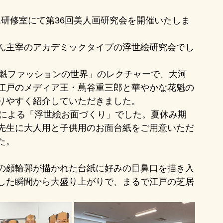
第1研修室にて第36回美人画研究会を開催いたしま
ん主宰のアカデミックタイプの浮世絵研究会でし
花魁ファッションの世界」のレクチャーで、大河
江戸のメディア王・蔦谷重三郎と華やかな花魁の
りやすく紹介していただきました。
生による「浮世絵お面づくり」でした。夏休み期
先生に大人用と子供用のお面台紙をご用意いただ
た。
の顔輪郭が描かれた台紙に好みの目鼻口を描き入
した瞬間から大盛り上がりで、まるで江戸の芝居