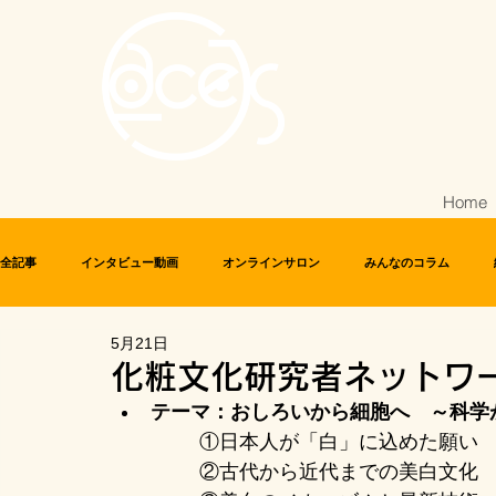
Home
全記事
インタビュー動画
オンラインサロン
みんなのコラム
5月21日
化粧文化研究者ネットワーク
美人画研究会
化粧文化研究者ネットワ
テーマ：おしろいから細胞へ　～科学
①日本人が「白」に込めた願い
②古代から近代までの美白文化