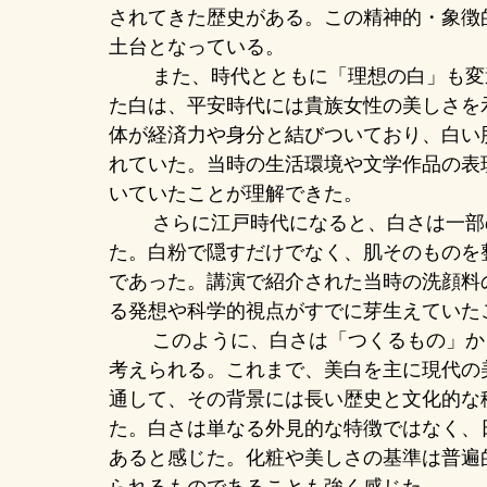
されてきた歴史がある。この精神的・象徴
土台となっている。
	また、時代とともに「理想の白」も変遷してきた。古代において神聖性の象徴であっ
た白は、平安時代には貴族女性の美しさを
体が経済力や身分と結びついており、白い
れていた。当時の生活環境や文学作品の表
いていたことが理解できた。
	さらに江戸時代になると、白さは一部の特権階級の象徴から庶民へと広がっていっ
た。白粉で隠すだけでなく、肌そのものを
であった。講演で紹介された当時の洗顔料
る発想や科学的視点がすでに芽生えていた
	このように、白さは「つくるもの」から「自ら整え、磨くもの」へと変化してきたと
考えられる。これまで、美白を主に現代の
通して、その背景には長い歴史と文化的な
た。白さは単なる外見的な特徴ではなく、
あると感じた。化粧や美しさの基準は普遍