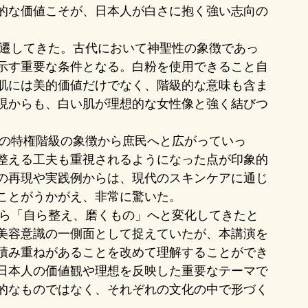
的な価値こそが、日本人が白さに抱く強い志向の
示す重要な条件となる。白粉を使用できること自
肌には美的価値だけでなく、階級的な意味も含ま
現からも、白い肌が理想的な女性像と強く結びつ
整える工夫も重視されるようになった点が印象的
の再現や実践例からは、現代のスキンケアに通じ
ことがうかがえ、非常に驚いた。
美容意識の一側面として捉えていたが、本講演を
積み重ねがあることを改めて理解することができ
日本人の価値観や理想を反映した重要なテーマで
的なものではなく、それぞれの文化の中で形づく