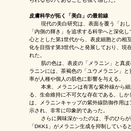
られるものであることも強く感じた。
皮膚科学が拓く「美白」の最前線
	現代の美白研究は、表面を覆う「おしろい」の文化から、細胞レベルで「透明感」や
「内側の輝き」を追求する科学へと深化し
心ととした第1世代から、表皮細胞との相
化を目指す第3世代へと発展しており、現
れた。
	肌の色は、表皮の「メラニン」と真皮の「ヘモグロビン」の総和によって決まる。メ
ラニンには、茶褐色の「ユウメラニン」と
率が人種や個人の肌色に影響を与える。
	本来、メラニンは有害な紫外線から細胞核を守る「メラニンキャップ」として機能す
る、生命維持に不可欠な存在である。しか
は、メラニンキャップの紫外線防御作用はア
示され、非常に印象的であった。
	さらに興味深かったのは、手のひらが白い理由として、真皮から分泌される美白因子
「DKK1」がメラニン生成を抑制してい