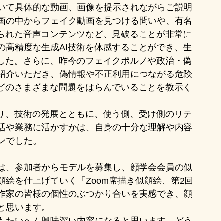
いて具体的な動画、画像を提示されながらご説明
画の中からフェイク動画を見つける問いや、有名
作られた音声コンテンツなど、見破ることが非常に
の高精度な生成AI技術を体感することができ、生
ました。さらに、昨今のフェイクポルノや政治・偽
紹介いただき、偽情報や不正利用につながる危険
などのさまざまな問題をはらんでいることを教示く
なり、技術の発展とともに、使う側、受け側のリテ
活や業務に活かすかは、自身の十分な理解や内容
ンでした。
は、参加者からモデルを募集し、顔学会会員の似
絵を仕上げていく「Zoom席描き似顔絵、第2回
作家の皆様の個性のぶつかり合いを実感でき、顔
と思います。
もたいへん興味深い内容になると思います。どう