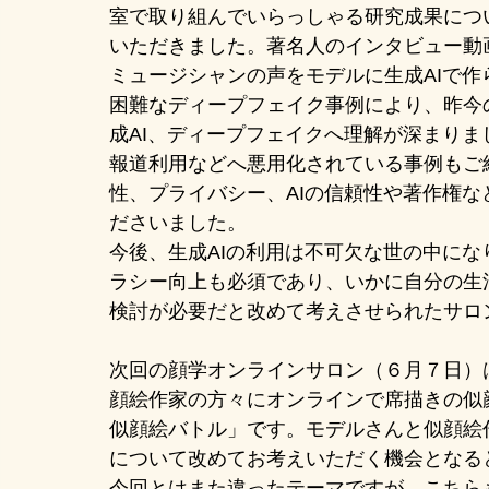
室で取り組んでいらっしゃる研究成果につ
いただきました。著名人のインタビュー動
ミュージシャンの声をモデルに生成AIで
困難なディープフェイク事例により、昨今
成AI、ディープフェイクへ理解が深まり
報道利用などへ悪用化されている事例もご
性、プライバシー、AIの信頼性や著作権
ださいました。
今後、生成AIの利用は不可欠な世の中に
ラシー向上も必須であり、いかに自分の生
検討が必要だと改めて考えさせられたサロ
次回の顔学オンラインサロン（６月７日）
顔絵作家の方々にオンラインで席描きの似顔
似顔絵バトル」です。モデルさんと似顔絵
について改めてお考えいただく機会となる
今回とはまた違ったテーマですが、こちら