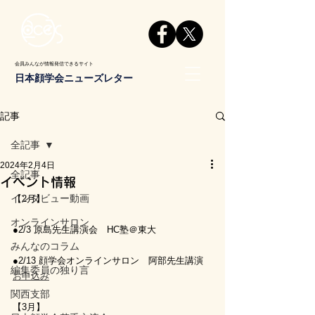
会員みんなが情報発信できるサイト
日本顔学会ニューズレター
記事
全記事
2024年2月4日
全記事
イベント情報
インタビュー動画
【2月】
オンラインサロン
●2/3 原島先生講演会　HC塾＠東大
みんなのコラム
●2/13 顔学会オンラインサロン　阿部先生講演　
編集委員の独り言
お申込み
関西支部
【3月】