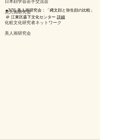
日本顔学会若手交流会
●3/31 美人画研究会：
「縄文顔と弥生顔の比較」
美人画研究会
＠ 
江東区森下文化センター 
詳細
化粧文化研究者ネットワーク
美人画研究会