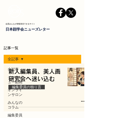
会員みんなが情報発信できるサイト
日本顔学会ニューズレター
記事一覧
全記事
全記事
新人編集員、美人画
インタビ
研究会へ迷い込む
ュー動画
編集委員の独り言
オンライ
ンサロン
みんなの
コラム
編集委員