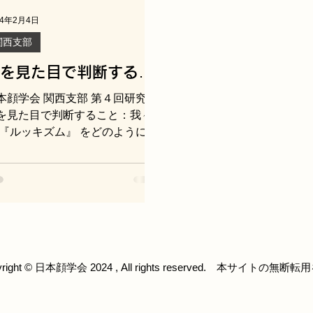
24年2月4日
関西支部
を見た目で判断するこ
：我々は 『ルッキズ
本顔学会 関⻄支部 第４回研究会
』 をどのように捉える
を見た目で判断すること：我々
 『ルッキズム』 をどのように捉
べきか？
るべきか？ 2023年8月5日（土）
阪樟蔭女子大学で関西支部第4回
究会を開催し、60名を超える方
ご来場いただきました。今回の
究会では、日本顔学会の重鎮の
名の先生の...
yright © 日本顔学会 2024 , All rights reserved. 本サイトの