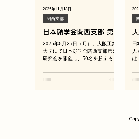
2025年11月18日
20
関西支部
日本顔学会関⻄支部 第５
人
回研究会
と
2025年8月25日（月）、大阪工業
日
ム
大学にて日本顔学会関西支部第5回
人
研究会を開催し、50名を超える皆
は
様にご参加いただきました。今回
え
は、日本顔学会を牽引されている3
大
名の先生方によるご講演に続き、
研
「顔学研究の未来」をテーマとし
に
たパネルディスカッションを行い
研
ました。 まず、日本顔学会副会長
３
であり早稲田大学先進理工学部教
授の森島繁生先生より、「バーチ
Cop
ャルヒューマン研究の未来予報
図」と題してご講演をいただきま