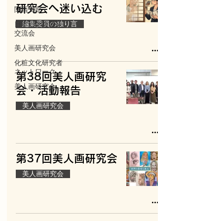
研究会へ迷い込む
関西支部
編集委員の独り言
日本顔学会若手
交流会
美人画研究会
化粧文化研究者
ネットワーク
第38回美人画研究
美人画研究会
会・活動報告
美人画研究会
第37回美人画研究会
美人画研究会