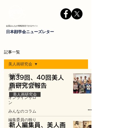
会員みんなが情報発信できるサイト
日本顔学会ニューズレター
記事一覧
美人画研究会
全記事
第39回、40回美人
インタビュー動
画研究会報告
画
美人画研究会
オンラインサロ
ン
みんなのコラム
編集委員の独り
新人編集員、美人画
言